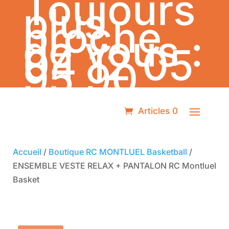
Toujours
plus
proche
de vous :
04 12 05
95 90
Articles 0
Accueil
/
Boutique RC MONTLUEL Basketball
/
ENSEMBLE VESTE RELAX + PANTALON RC Montluel
Basket