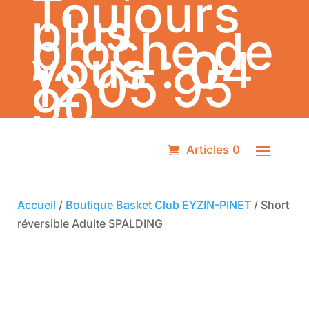
Toujours
plus
proche de
vous :
04
12 05 95
90
Articles 0
Accueil
/
Boutique Basket Club EYZIN-PINET
/ Short
réversible Adulte SPALDING