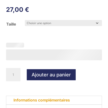
27,00
€
Taille
quantité
Ajouter au panier
de
Short
réversible
Adulte
Informations complémentaires
SPALDING