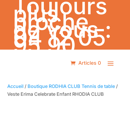
Toujours
plus
proche
de vous :
04 12 05
95 90
Articles 0
Accueil
/
Boutique RODHIA CLUB Tennis de table
/
Veste Erima Celebrate Enfant RHODIA CLUB